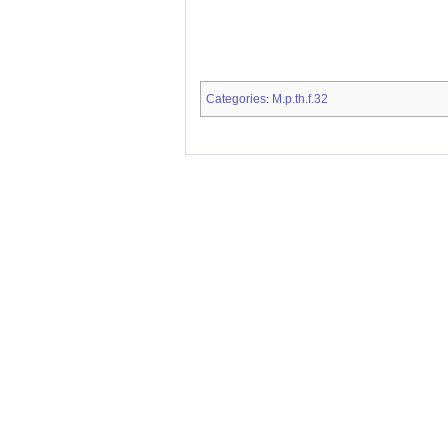
Categories
M.p.th.f.32
: