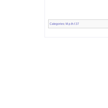
Categories
M.p.th.f.37
: