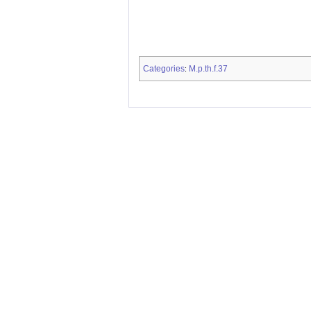
Categories
M.p.th.f.37
: