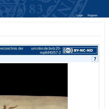
Login
Register