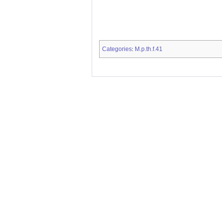
Categories
M.p.th.f.41
: