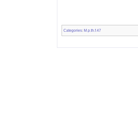
Categories
M.p.th.f.47
: