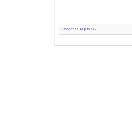
Categories
M.p.th.f.47
: