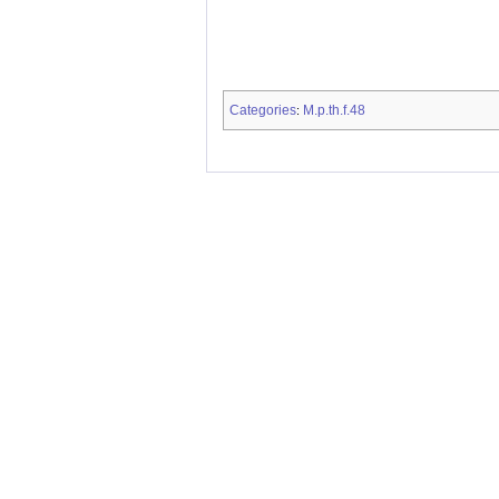
Categories
M.p.th.f.48
: