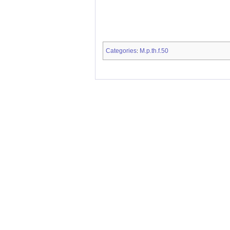
Categories
M.p.th.f.50
: