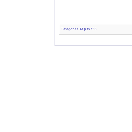
Categories
M.p.th.f.56
: