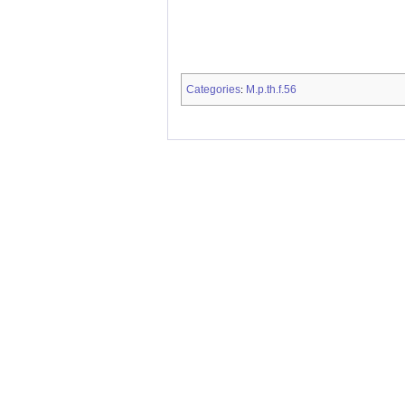
Categories
M.p.th.f.56
: