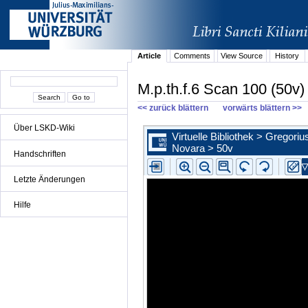
Article
Comments
View Source
History
M.p.th.f.6 Scan 100 (50v)
<< zurück blättern
vorwärts blättern >>
Über LSKD-Wiki
Handschriften
Letzte Änderungen
Hilfe