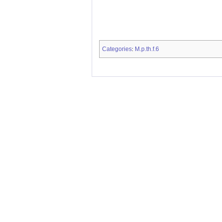
Categories
M.p.th.f.6
: