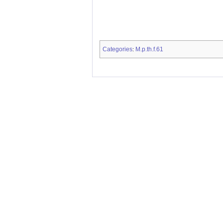
Categories
M.p.th.f.61
: