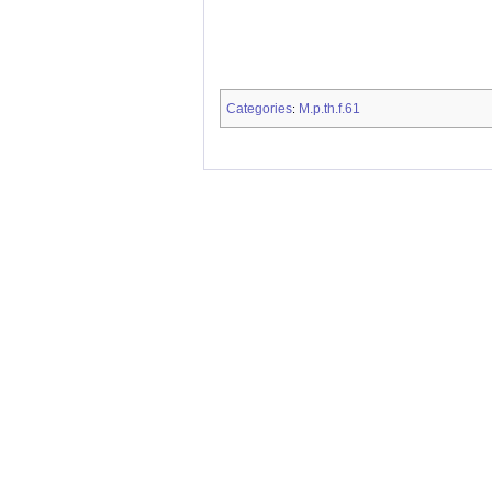
Categories
M.p.th.f.61
: