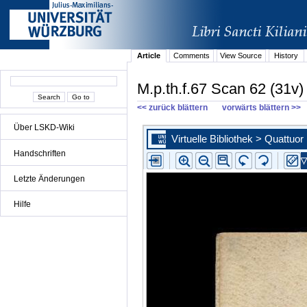
Article
Comments
View Source
History
M.p.th.f.67 Scan 62 (31v)
<< zurück blättern
vorwärts blättern >>
Über LSKD-Wiki
Handschriften
Letzte Änderungen
Hilfe