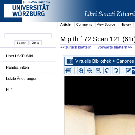
Article
Comments
View Source
History
M.p.th.f.72 Scan 121 (61r
<< zurück blättern
vorwärts blättern >>
Über LSKD-Wiki
Handschriften
Letzte Änderungen
Hilfe