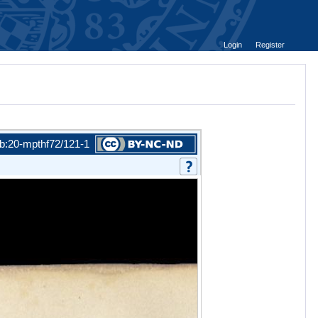
Login
Register