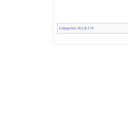
Categories
M.p.th.f.74
: