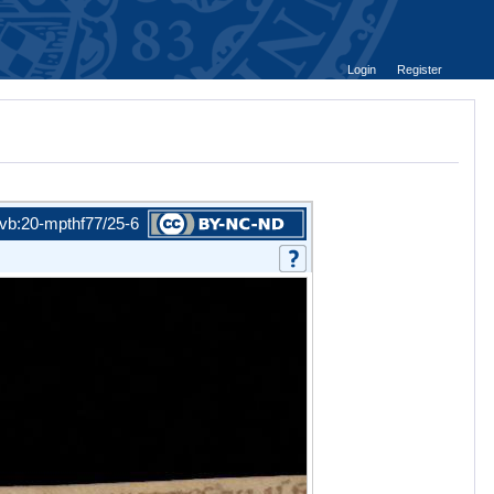
Login
Register