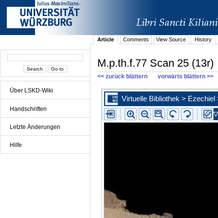
Article
Comments
View Source
History
M.p.th.f.77 Scan 25 (13r)
<< zurück blättern
vorwärts blättern >>
Über LSKD-Wiki
Handschriften
Letzte Änderungen
Hilfe