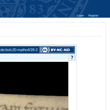
Login
Register