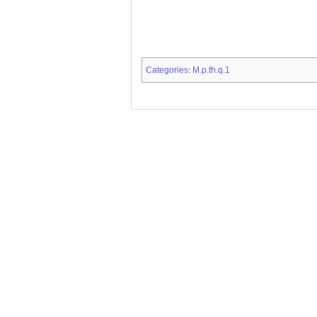
Categories
M.p.th.q.1
: