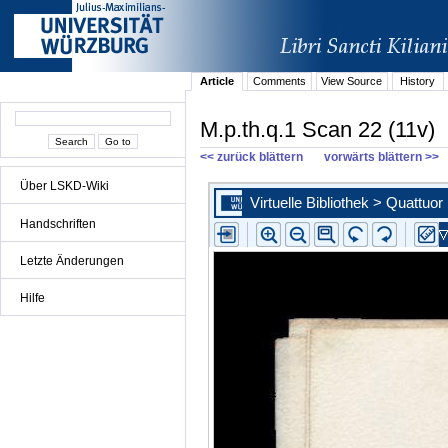
Article
Comments
View Source
History
M.p.th.q.1 Scan 22 (11v)
<< zurück blättern
vorwärts blättern >>
Über LSKD-Wiki
Handschriften
Letzte Änderungen
Hilfe