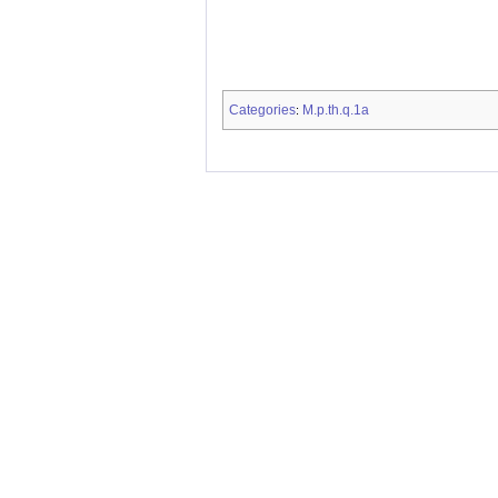
Categories
M.p.th.q.1a
: