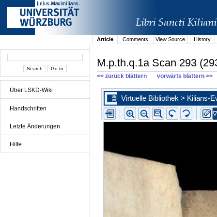
Article
Comments
View Source
History
M.p.th.q.1a Scan 293 (29
<< zurück blättern
vorwärts blättern >>
Über LSKD-Wiki
Handschriften
Letzte Änderungen
Hilfe