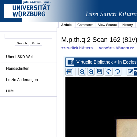
Article
Comments
View Source
History
M.p.th.q.2 Scan 162 (81v
<< zurück blättern
vorwärts blättern >>
Über LSKD-Wiki
Handschriften
Letzte Änderungen
Hilfe