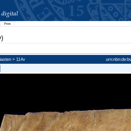
Print
v)