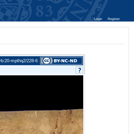
Login
Register