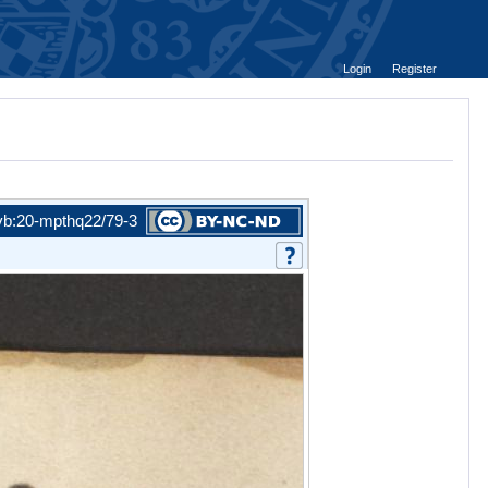
Login
Register