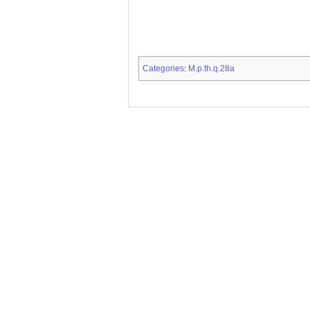
Categories
M.p.th.q.28a
: