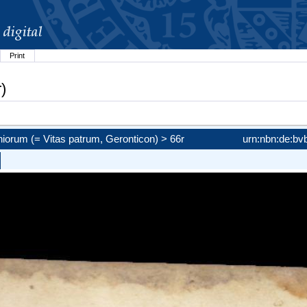
Print
)