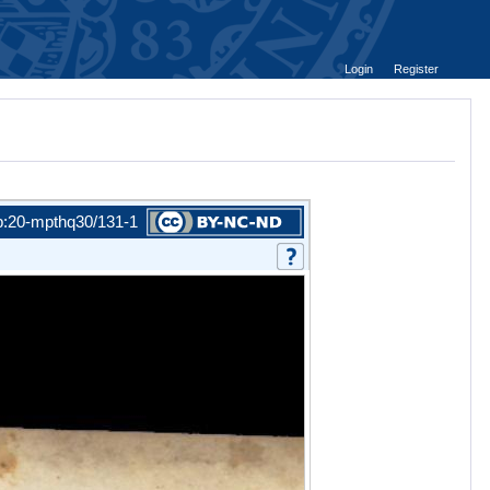
Login
Register