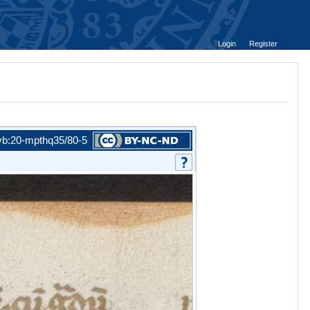
Login
Register