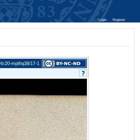
Login
Register