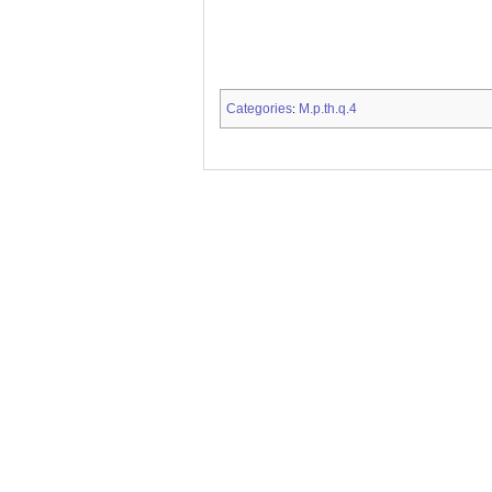
Categories
M.p.th.q.4
: