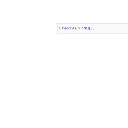
Categories
M.p.th.q.71
: