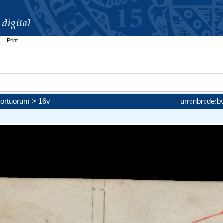
Print
)