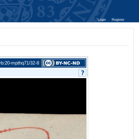
Login
Register