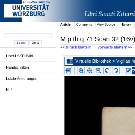
Article
Comments
View Source
History
M.p.th.q.71 Scan 32 (16v
<< zurück blättern
vorwärts blättern >>
Über LSKD-Wiki
Handschriften
Letzte Änderungen
Hilfe