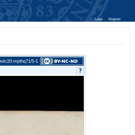
Login
Register