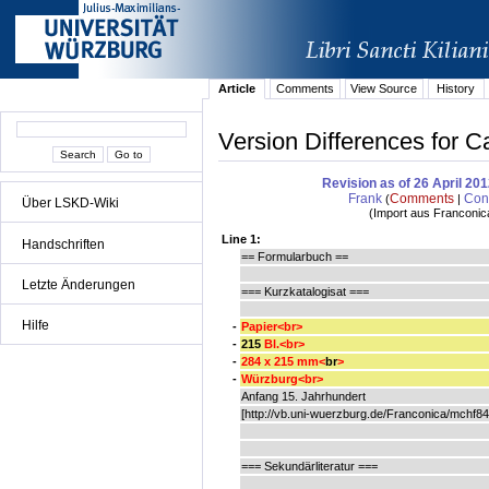
Article
Comments
View Source
History
Version Differences for C
Revision as of 26 April 20
Frank
Comments
Cont
(
|
Über LSKD-Wiki
(
Import aus Franconic
Line 1:
Handschriften
== Formularbuch ==
Letzte Änderungen
=== Kurzkatalogisat ===
Hilfe
-
Papier<br>
-
2
15
Bl.<br>
-
284 x 215 mm<
b
r
>
-
Würzburg<br>
Anfang 15. Jahrhundert
[http://vb.uni-wuerzburg.de/Franconica/mchf84
=== Sekundärliteratur ===