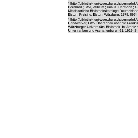
* [http://bibliothek.uni-wuerzburg.de/permalin
Bernhard ; Stoll, Wilhelm ; Knaus, Hermann ; 
Mittelalterliche Bibliothekskataloge Deutschlan
Bistum Freising. Bistum Würzburg. 1979. 896]
* [http://bibliothek.uni-wuerzburg.de/permali
Handwerker, Otto: Überschau über die Fränki
Würzburger Universitäts-Bibliothek. In: Archiv
Unterfranken und Aschaffenburg ; 61. 1919. S. 