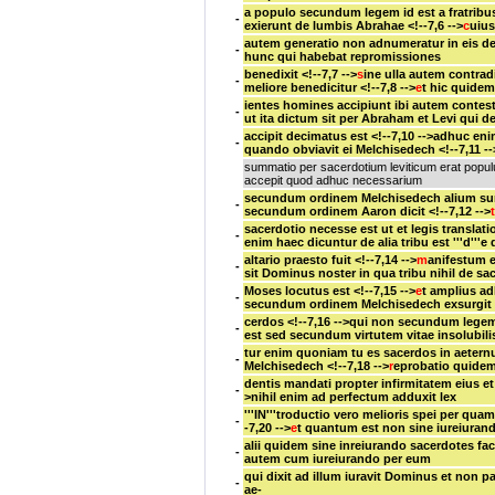
a populo secundum legem
id est
a fratribu
-
exierunt de lumbis Abrahae
<!--7,6 -->
c
uiu
autem generatio non adnumeratur in eis
de
-
hunc
qui habebat repromissiones
benedixit
<!--7,7 -->
s
ine ulla autem contrad
-
meliore benedicitur
<!--7,8 -->
e
t hic quide
ientes homines accipiunt
ibi autem contes
-
ut ita dictum sit per Abraham
et Levi
qui d
accipit
decimatus est
<!--7,10 -->adhuc enim
-
quando obviavit ei Melchisedech
<!--7,11 --
summatio per sacerdotium leviticum erat popu
accepit quod adhuc necessarium
secundum ordinem Melchisedech
alium su
-
secundum ordinem Aaron dicit
<!--7,12 -->
sacerdotio
necesse est ut et legis translatio
-
enim haec dicuntur
de alia tribu est
'''d'''
altario praesto fuit
<!--7,14 -->
m
anifestum e
-
sit Dominus noster
in qua tribu nihil de s
Moses locutus est
<!--7,15 -->
e
t amplius a
-
secundum ordinem Melchisedech exsurgit 
cerdos
<!--7,16 -->qui non secundum legem
-
est
sed secundum virtutem vitae insolubili
tur enim
quoniam tu es sacerdos in aeter
-
Melchisedech
<!--7,18 -->
r
eprobatio quidem
dentis mandati
propter infirmitatem eius
et
-
>nihil enim ad perfectum adduxit lex
'''IN'''troductio vero melioris spei
per quam
-
-7,20 -->
e
t quantum est non sine iureiura
alii quidem sine inreiurando sacerdotes fac
-
autem cum iureiurando per eum
qui dixit ad illum
iuravit Dominus
et non pa
-
ae-