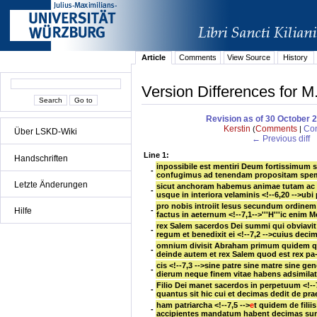
Article
Comments
View Source
History
Version Differences for M.
Revision as of 30 October 
Kerstin
Comments
Con
(
|
Über LSKD-Wiki
← Previous diff
Line 1:
Handschriften
inpossibile est mentiri Deum
fortissimum 
-
confugimus ad tenendam propositam spe
Letzte Änderungen
sicut anchoram habemus animae tutam ac
-
usque in interiora velaminis
<!--6,20 -->ub
pro nobis introiit Iesus
secundum ordinem 
-
Hilfe
factus in aeternum
<!--7,1-->'''H'''ic enim 
rex Salem
sacerdos Dei summi
qui obviavi
-
regum
et benedixit ei
<!--7,2 -->cuius dec
omnium divisit Abraham
primum quidem qui 
-
deinde autem et rex Salem
quod est
rex p
cis
<!--7,3 -->sine patre
sine matre
sine gen
-
dierum
neque finem vitae habens
adsimila
Filio Dei
manet sacerdos in perpetuum
<!--
-
quantus sit hic
cui et decimas dedit de pr
ham patriarcha
<!--7,5 -->
e
t quidem de filii
-
accipientes
mandatum habent decimas s