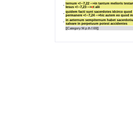
ternum
<!--7,22 -->in tantum melioris test
-
Iesus
<!--7,23 -->
e
t alii
quidem facti sunt sacerdotes
idcirco quod
-
permanere
<!--7,24 -->hic autem eo quod
in aeternum
sempiternum habet sacerdoti
-
salvare in perpetuum potest accidentes
[[Category:M.p.th.f.69]]