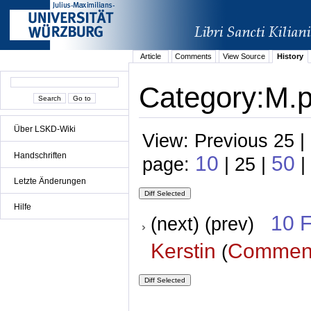
Article
Comments
View Source
History
Category:M.p.
Über LSKD-Wiki
View: Previous 25 |
Handschriften
10
50
page:
| 25 |
|
Letzte Änderungen
Hilfe
10 
(next) (prev)
Kerstin
Commen
(