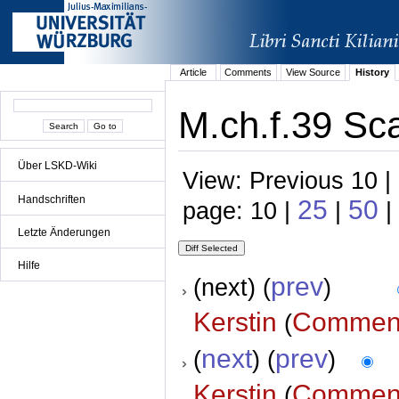
Article
Comments
View Source
History
M.ch.f.39 Sc
Über LSKD-Wiki
View: Previous 10 |
Handschriften
25
50
page: 10 |
|
|
Letzte Änderungen
Hilfe
prev
(next) (
)
Kerstin
Commen
(
next
prev
(
) (
)
Kerstin
Commen
(