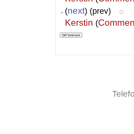
next
(
) (prev)
Kerstin
Commen
(
Telef