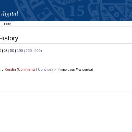
Print
History
0
50
100
250
500
| 25 |
|
|
|
)
Kerstin
Comments
Contribs
 . .
(
|
)
n
(
Import aus Franconica
)