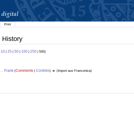
Print
 History
10
25
50
100
250
:
|
|
|
|
| 500)
Frank
Comments
Contribs
. .
(
|
)
n
(
Import aus Franconica
)