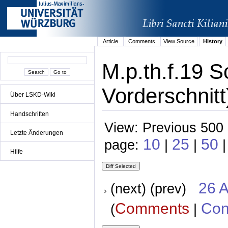
Article
Comments
View Source
History
M.p.th.f.19 
Vorderschnitt
Über LSKD-Wiki
Handschriften
View: Previous 500 
Letzte Änderungen
10
25
50
page:
|
|
Hilfe
26 A
(next) (prev)
Comments
Con
(
|