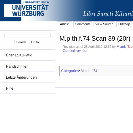
Article
Comments
View Source
History
M.p.th.f.74 Scan 39 (20r)
Frank
Co
Revision as of 26 April 2012 12:52 by
(
Current revision
Über LSKD-Wiki
Handschriften
Categories
M.p.th.f.74
:
Letzte Änderungen
Hilfe