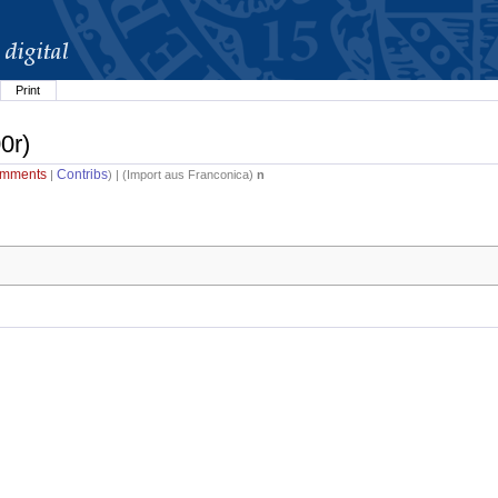
Print
0r)
mments
Contribs
|
) | (
Import aus Franconica
)
n