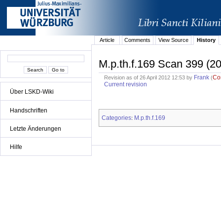
Article
Comments
View Source
History
M.p.th.f.169 Scan 399 (20
Frank
Co
Revision as of 26 April 2012 12:53 by
(
Current revision
Über LSKD-Wiki
Handschriften
Categories
M.p.th.f.169
:
Letzte Änderungen
Hilfe