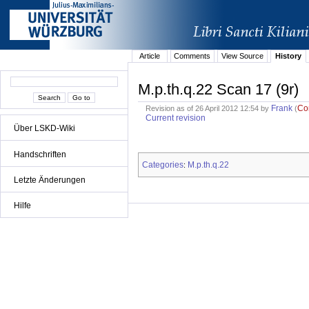
Article
Comments
View Source
History
M.p.th.q.22 Scan 17 (9r)
Frank
Co
Revision as of 26 April 2012 12:54 by
(
Current revision
Über LSKD-Wiki
Handschriften
Categories
M.p.th.q.22
:
Letzte Änderungen
Hilfe