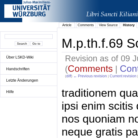
Article
Comments
View Source
History
M.p.th.f.69 S
Revision as of 09 
Über LSKD-Wiki
Comments
Cont
(
|
Handschriften
diff
← Previous revision
Current revision
(
)
|
Letzte Änderungen
traditionem qu
Hilfe
ipsi enim sciti
nos quoniam non
neque gratis p