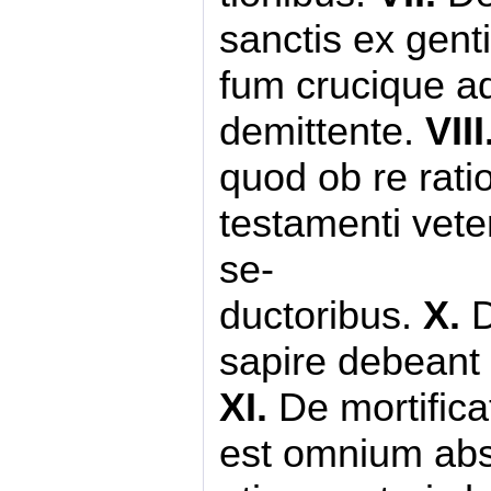
sanctis ex gent
fum crucique a
demittente.
VIII
quod ob re rat
testamenti vete
se-
ductoribus.
X.
D
sapire debeant 
XI.
De mortifica
est omnium abst