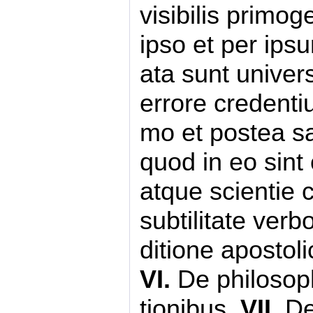
visibilis primog
ipso et per ips
ata sunt univers
errore credenti
mo et postea sa
quod in eo sint
atque scientie c
subtilitate ver
ditione apostol
VI.
De philosoph
tionibus.
VII.
De