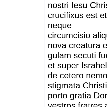
nostri Iesu Chr
crucifixus est 
neque
circumcisio ali
nova creatura 
gulam secuti fue
et super Israhe
de cetero nemo
stigmata Christ
porto gratia Dom
vestros fratres 