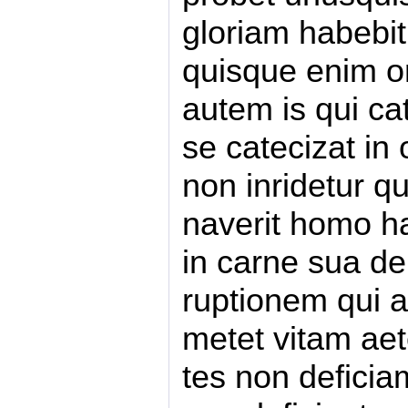
gloriam habebit
quisque enim o
autem is qui ca
se catecizat in
non inridetur q
naverit homo h
in carne sua de
ruptionem qui a
metet vitam ae
tes non defici