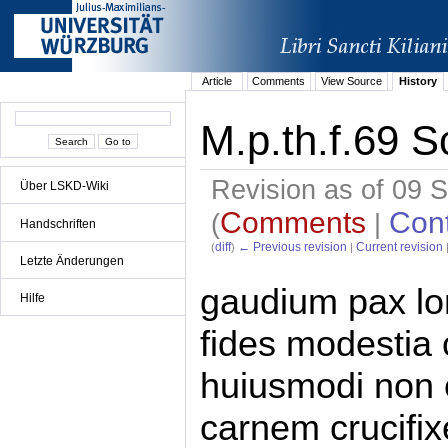
Article
Comments
View Source
History
M.p.th.f.69 S
Revision as of 09
Über LSKD-Wiki
Comments
Cont
(
|
Handschriften
diff
← Previous revision
Current revision
(
)
|
Letzte Änderungen
gaudium pax lo
Hilfe
fides modestia 
huiusmodi non e
carnem crucifix