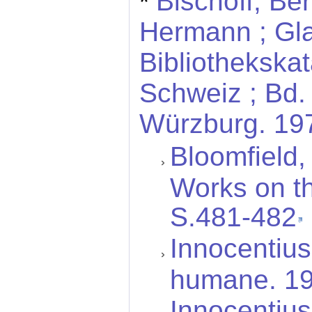
Bischoff, Ber
*
Hermann ; Glau
Bibliothekska
Schweiz ; Bd. 
Würzburg. 19
Bloomfield, 
Works on th
S.481-482
Innocentius
humane. 19
Innocentiu