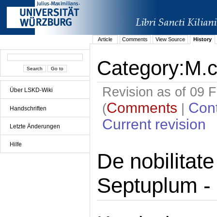
Article
Comments
View Source
History
Category:M.c
Revision as of 09 
Über LSKD-Wiki
Comments
Cont
(
|
Handschriften
Current revision
Letzte Änderungen
Hilfe
De nobilitat
Septuplum - I