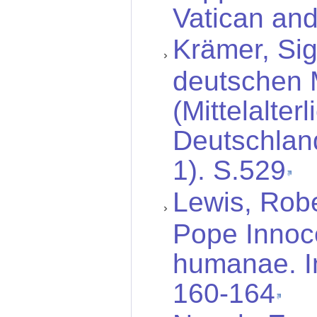
Vatican and
Krämer, Sig
deutschen M
(Mittelalter
Deutschland
1). S.529
Lewis, Robe
Pope Innoce
humanae. In
160-164