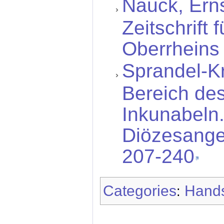
Nauck, Erns
Zeitschrift 
Oberrheins 
Sprandel-Kr
Bereich de
Inkunabeln.
Diözesanges
207-240
Categories
Hands
: