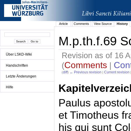
Article
Comments
View Source
History
M.p.th.f.69 S
Revision as of 16 A
Über LSKD-Wiki
Comments
Cont
(
|
Handschriften
diff
← Previous revision
Current revision
(
)
|
Letzte Änderungen
Kapitelverzeic
Hilfe
Paulus apostolu
et Timotheus fr
his qui sunt Col