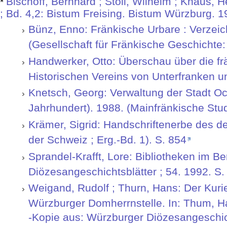
Bischoff, Bernhard ; Stoll, Wilhelm ; Knaus, 
*
; Bd. 4,2: Bistum Freising. Bistum Würzburg. 1
Bünz, Enno: Fränkische Urbare : Verzeich
(Gesellschaft für Fränkische Geschichte:
Handwerker, Otto: Überschau über die fr
Historischen Vereins von Unterfranken un
Knetsch, Georg: Verwaltung der Stadt O
Jahrhundert). 1988. (Mainfränkische Stud
Krämer, Sigrid: Handschriftenerbe des deu
der Schweiz ; Erg.-Bd. 1). S. 854
Sprandel-Krafft, Lore: Bibliotheken im 
Diözesangeschichtsblätter ; 54. 1992. S
Weigand, Rudolf ; Thurn, Hans: Der Kur
Würzburger Domherrnstelle. In: Thum, Han
-Kopie aus: Würzburger Diözesangeschich