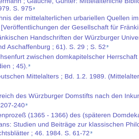
Hermann ; Glauche, Günter: Mittelalterliche Bi
979. S. 975
nis der mittelalterlichen urbariellen Quellen i
 [Veröffentlichungen der Gesellschaft für Fränk
änkischen Handschriften der Würzburger Univers
d Aschaffenburg ; 61). S. 29 ; S. 52
chsenfurt zwischen domkapitelscher Herrschaf
ien ; 45).
tschen Mittelalters ; Bd. 1.2. 1989. (Mittelalt
Bereich des Würzburger Domstifts nach den Inku
. 207-240
ienprozeß (1365 - 1366) des (späteren Domdek
s: Studien und Beiträge zur klassischen Philol
tsblätter ; 46. 1984. S. 61-72