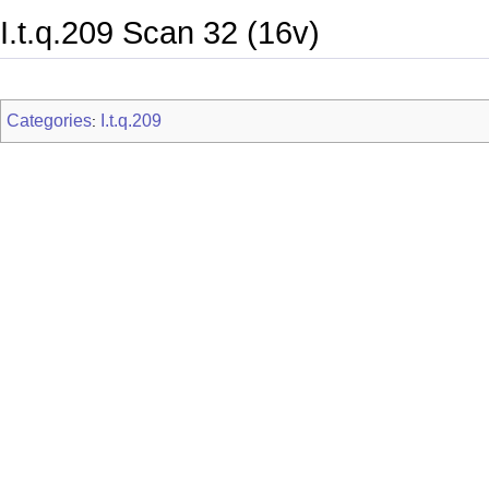
I.t.q.209 Scan 32 (16v)
Categories
I.t.q.209
: